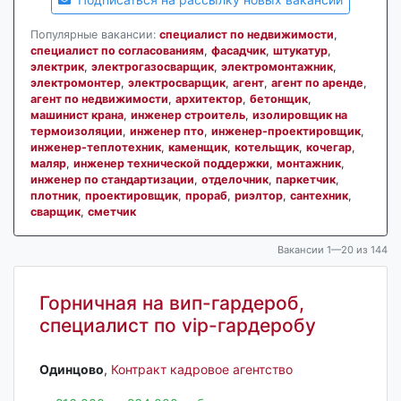
Популярные вакансии:
специалист по недвижимости
,
специалист по согласованиям
,
фасадчик
,
штукатур
,
электрик
,
электрогазосварщик
,
электромонтажник
,
электромонтер
,
электросварщик
,
агент
,
агент по аренде
,
агент по недвижимости
,
архитектор
,
бетонщик
,
машинист крана
,
инженер строитель
,
изолировщик на
термоизоляции
,
инженер пто
,
инженер-проектировщик
,
инженер-теплотехник
,
каменщик
,
котельщик
,
кочегар
,
маляр
,
инженер технической поддержки
,
монтажник
,
инженер по стандартизации
,
отделочник
,
паркетчик
,
плотник
,
проектировщик
,
прораб
,
риэлтор
,
сантехник
,
сварщик
,
сметчик
Вакансии 1—20 из 144
Горничная на вип-гардероб,
специалист по vip-гардеробу
Одинцово‎
,
Контракт кадровое агентство